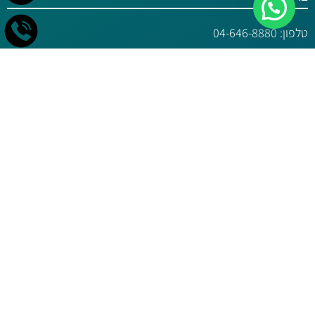
צריכים יעוץ?
טלפון:
04-646-8880
פקס: 04-6469990
מייל:
office@ransivan.co.il
מען למכתבים:
ת.ד. 511, קיבוץ בית השיטה,
מיקוד: 1080100
עשו לנו לייק