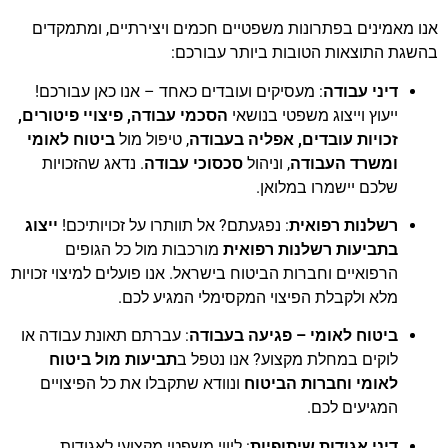
אנו מאמינים בפתרונות משפטיים חכמים ויצירתיים, ומתמקדים
בהשגת התוצאות הטובות ביותר עבורכם:
דיני עבודה
: מעסיקים ועובדים כאחד – אנו כאן עבורכם!
ייעוץ וייצוג משפטי בנושאי
הסכמי עבודה, פיצויי פיטורים,
זכויות עובדים, אפליה בעבודה
, טיפול מול
ביטוח לאומי
ומשרד העבודה
, וניהול
סכסוכי עבודה
. נדאג שהזכויות
שלכם יישמרו במלואן.
רשלנות רפואית
: נפגעתם? אל תוותרו על זכויותיכם!
ייצוג
בתביעות רשלנות רפואית
מורכבות מול כל הגופים
הרפואיים וחברות הביטוח בישראל. אנו פועלים למיצוי זכויות
מלא ולקבלת הפיצוי המקסימלי המגיע לכם.
ביטוח לאומי – פגיעה בעבודה
: עברתם תאונת עבודה או
לוקים במחלת מקצוע? אנו נטפל ב
תביעות מול ביטוח
לאומי וחברות הביטוח
ונוודא שתקבלו את כל הפיצויים
המגיעים לכם.
דיני אגודות שיתופיות
: ליווי משפטי מקצועי לאגודות